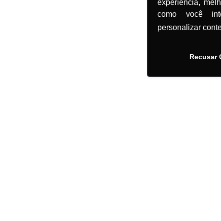
experiência, mel
como você in
personalizar cont
Recusar 