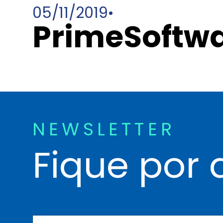
05/11/2019
•
PrimeSoftw
NEWSLETTER
Fique por 
N