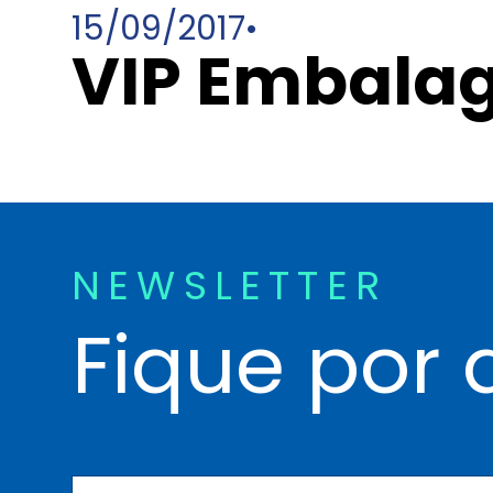
15/09/2017
•
VIP Embala
NEWSLETTER
Fique por 
N