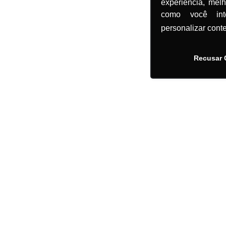
experiência, mel
como você in
personalizar cont
Recusar 