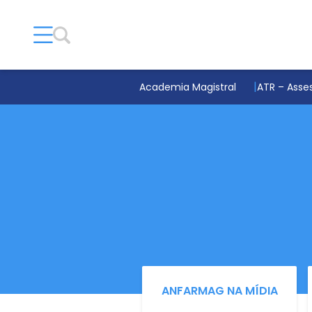
Academia Magistral
ATR – Asses
ANFARMAG NA MÍDIA