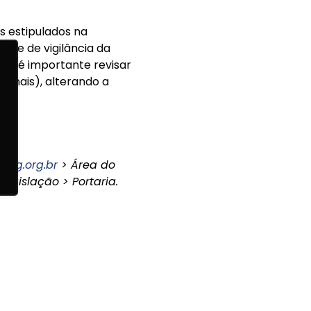
s estipulados na
le e de vigilância da
o, é importante revisar
ionais), alterando a
mag.org.br
> Área do
egislação > Portaria.