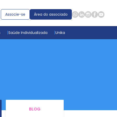
Associe-se
Área do associado
s
Saúde Individualizada
Unika
BLOG