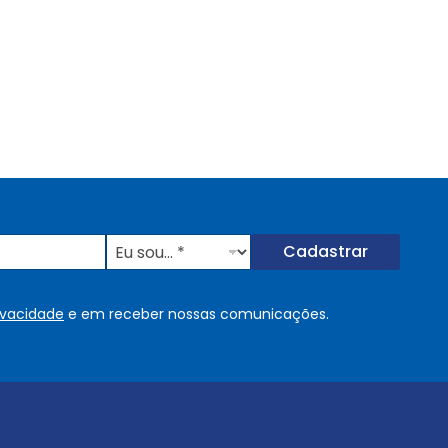
E
Cadastrar
u
s
o
rivacidade
e em receber nossas comunicações.
u
.
.
.
.
*