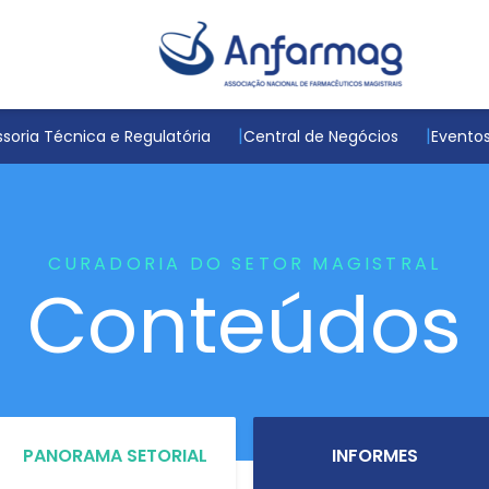
soria Técnica e Regulatória
Central de Negócios
Evento
CURADORIA DO SETOR MAGISTRAL
Conteúdos
PANORAMA SETORIAL
INFORMES