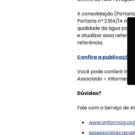
A consolidação (Portari
Portaria nº 2.914/14 na 
qualidade da água para 
e atualizar essa referê
referência.
Confira a publicação 
Você pode conferir inf
Associado > Informes > 
Dúvidas?
Fale com o Serviço de A
www.anfarmag.org
assessoriatecnica