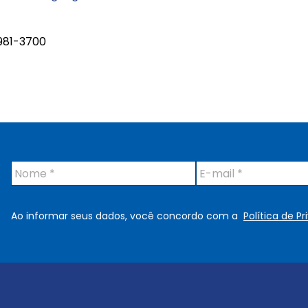
981-3700
N
E
o
-
m
m
e
a
Ao informar seus dados, você concordo com a
Política de P
*
i
l
*