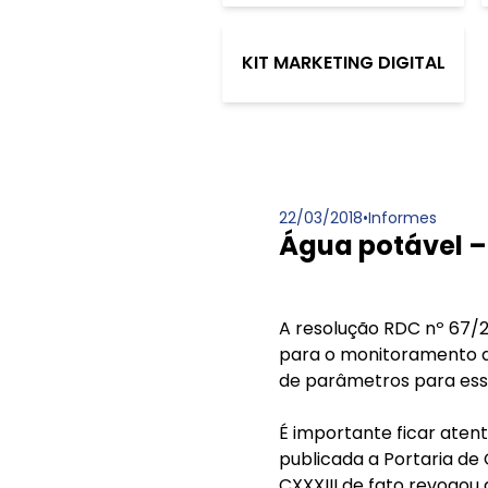
KIT MARKETING DIGITAL
22/03/2018
•
Informes
Água potável –
A resolução RDC nº 67/20
para o monitoramento da
de parâmetros para ess
É importante ficar atento
publicada a Portaria de 
CXXXIII de fato revogou 