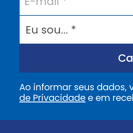
m
a
i
l
E
*
u
s
o
u
.
.
Ca
.
.
*
Ao informar seus dados,
de Privacidade
e em rece