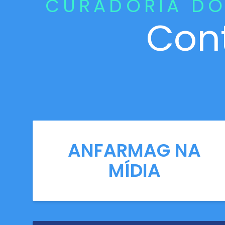
CURADORIA DO
Con
ANFARMAG NA
MÍDIA