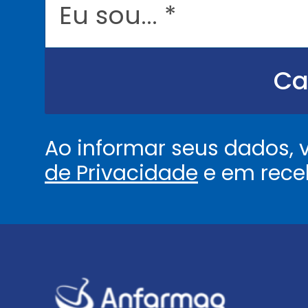
*
u
s
o
u
.
.
Ca
.
.
*
Ao informar seus dados,
de Privacidade
e em rece