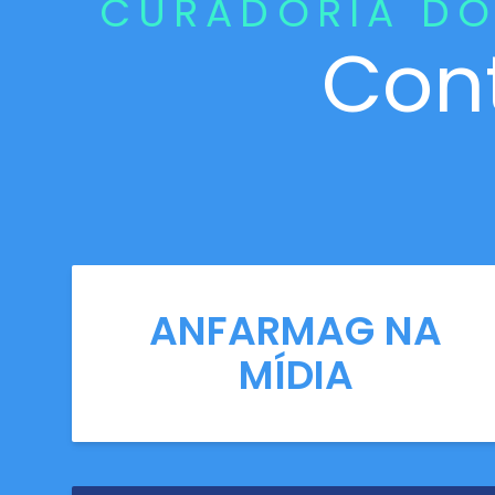
CURADORIA DO
Con
ANFARMAG NA
MÍDIA