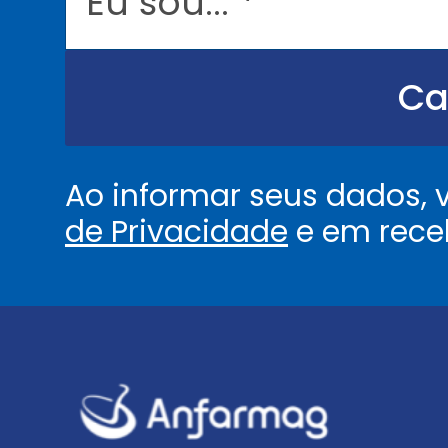
s
o
u
.
.
Ca
.
.
*
Ao informar seus dados,
de Privacidade
e em rece