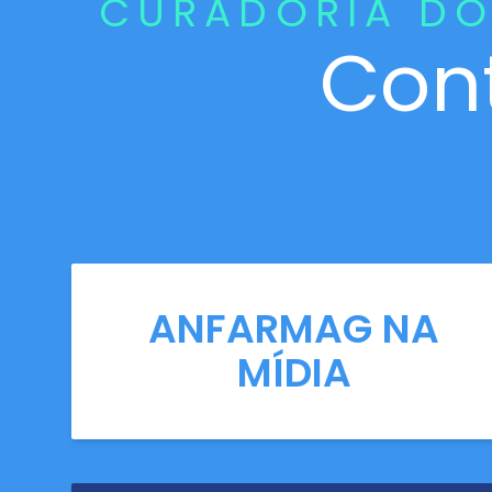
CURADORIA DO
Con
ANFARMAG NA
MÍDIA