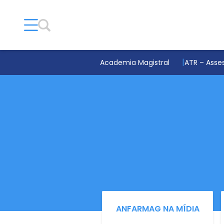
Academia Magistral
ATR – Asses
ANFARMAG NA MÍDIA