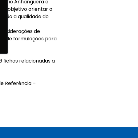
itário Anhanguera e
mo objetivo orientar o
tindo a qualidade do
 considerações de
ões de formulações para
6 fichas relacionadas a
de Referência –