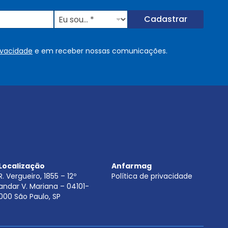
E
Cadastrar
u
s
o
rivacidade
e em receber nossas comunicações.
u
.
.
.
.
*
Localização
Anfarmag
R. Vergueiro, 1855 – 12º
Política de privacidade
andar V. Mariana – 04101-
000 São Paulo, SP