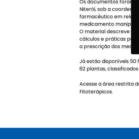
Os documentos foram pr
Niterói, sob a coordena
farmacêutico em relação 
medicamento manipula
O material descreve a im
cálculos e práticas par
a prescrição dos medica
Já estão disponíveis 50 
62 plantas, classificado
Acesse a área restrita d
Fitoterápicos.