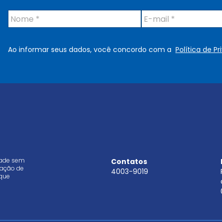
N
E
o
-
m
m
e
a
Ao informar seus dados, você concordo com a
Política de P
*
i
l
*
dade sem
Contatos
aração de
4003-9019
que