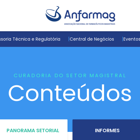
soria Técnica e Regulatória
Central de Negócios
Evento
CURADORIA DO SETOR MAGISTRAL
Conteúdos
PANORAMA SETORIAL
INFORMES