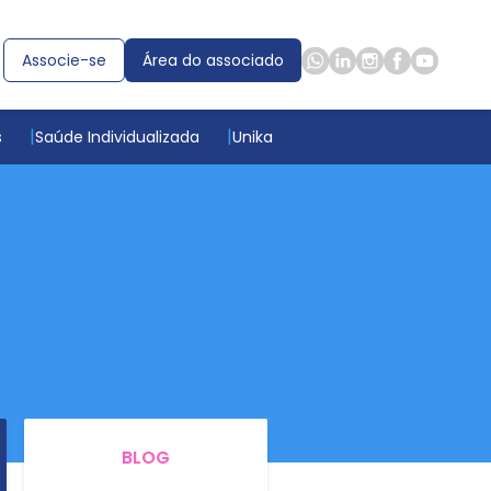
Associe-se
Área do associado
s
Saúde Individualizada
Unika
BLOG