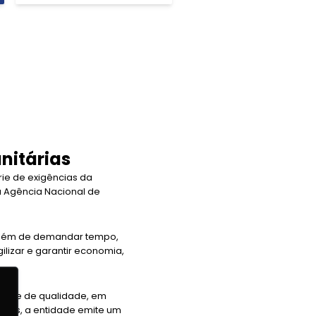
nitárias
rie de exigências da
da Agência Nacional de
, além de demandar tempo,
ilizar e garantir economia,
soas e de qualidade, em
érios, a entidade emite um