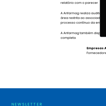
relatório com o parecer.
A Anfarmag realiza auditoria
área restrita ao associado, 2
processo contínuo da entida
A Anfarmag também disponibi
completa.
Empresas 
Fornecedore
NEWSLETTER