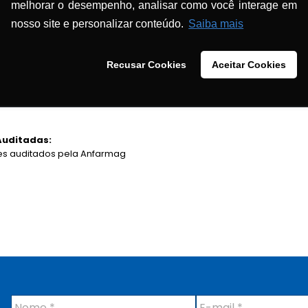
melhorar o desempenho, analisar como você interage em
nosso site e personalizar conteúdo.
Saiba mais
s nas principais empresas fornecedoras do país. Já foram disponibil
7 relatórios de auditorias. Até o final de 2014, novos fornecedores fa
de.
Recusar Cookies
Aceitar Cookies
liza curso sobre como a farmácia efetua a qualificação de seus f
Auditadas:
s auditados pela Anfarmag
N
E