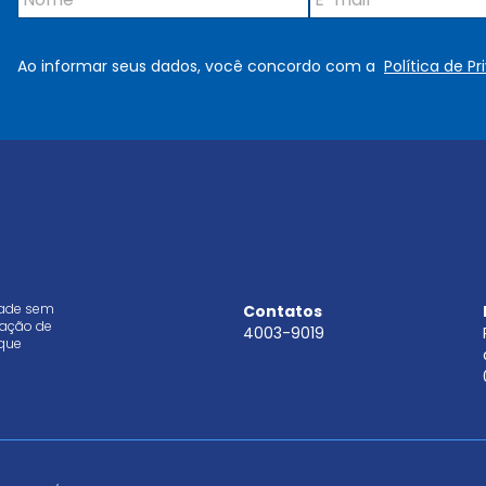
o
-
m
m
e
a
Ao informar seus dados, você concordo com a
Política de P
*
i
l
*
dade sem
Contatos
aração de
4003-9019
que