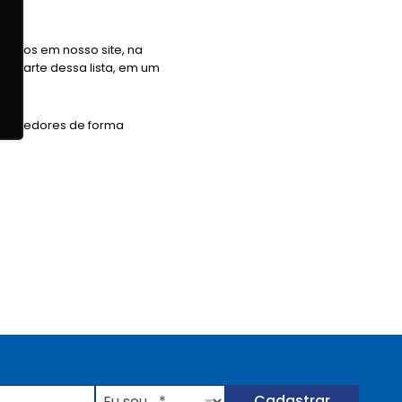
izados em nosso site, na
rão parte dessa lista, em um
ornecedores de forma
E
Cadastrar