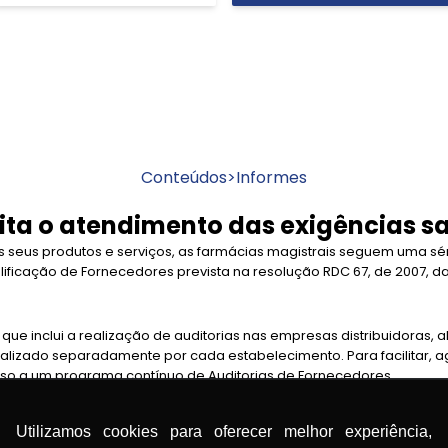
Conteúdos
>
Informes
ita o atendimento das exigências sa
s seus produtos e serviços, as farmácias magistrais seguem uma sé
alificação de Fornecedores prevista na resolução RDC 67, de 2007, 
que inclui a realização de auditorias nas empresas distribuidoras
realizado separadamente por cada estabelecimento. Para facilitar, ag
so a um programa contínuo de Auditorias de Fornecedores.
verifica processos, estruturas, sistema documental, gestão de pes
Utilizamos cookies para oferecer melhor experiência,
o e parâmetros estabelecidos pela Anvisa. Após avaliar esses crit