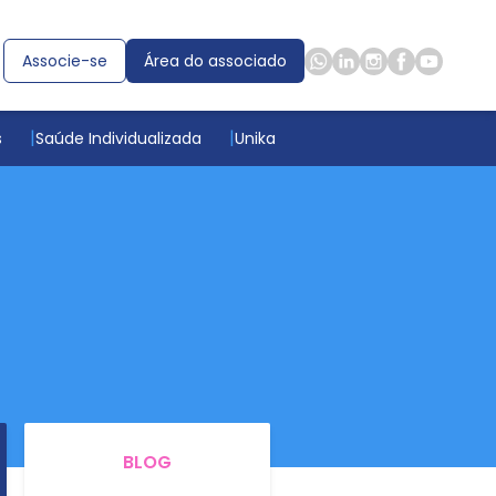
Associe-se
Área do associado
s
Saúde Individualizada
Unika
BLOG