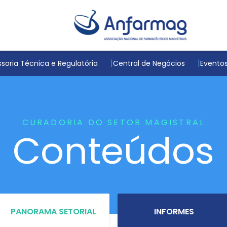
soria Técnica e Regulatória
Central de Negócios
Evento
CURADORIA DO SETOR MAGISTRAL
Conteúdos
PANORAMA SETORIAL
INFORMES