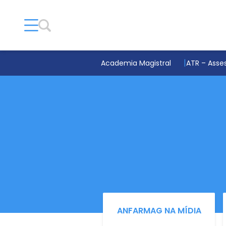
Academia Magistral
ATR – Asses
ANFARMAG NA MÍDIA