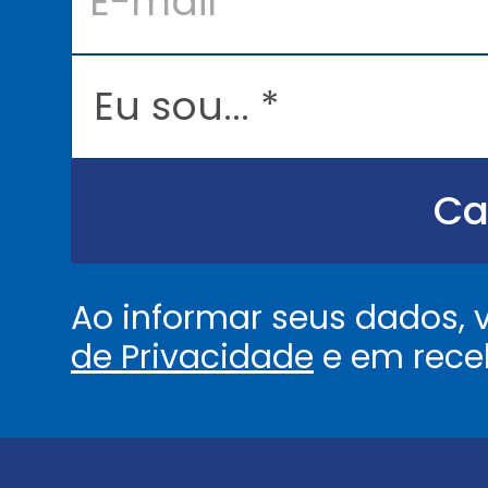
m
a
i
l
E
*
u
s
o
u
.
.
Ca
.
.
*
Ao informar seus dados,
de Privacidade
e em rece