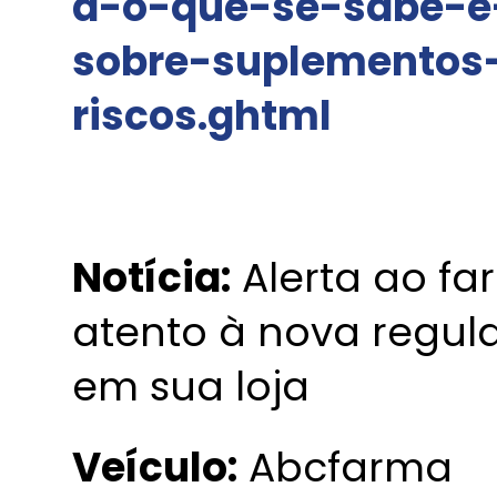
d-o-que-se-sabe-e
sobre-suplementos-
riscos.ghtml
Notícia:
Alerta ao fa
atento à nova regul
em sua loja
Veículo:
Abcfarma