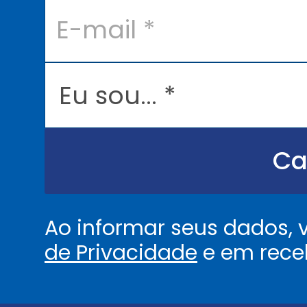
E
-
m
a
i
l
E
*
u
s
o
u
.
.
Ca
.
.
*
Ao informar seus dados,
de Privacidade
e em rece