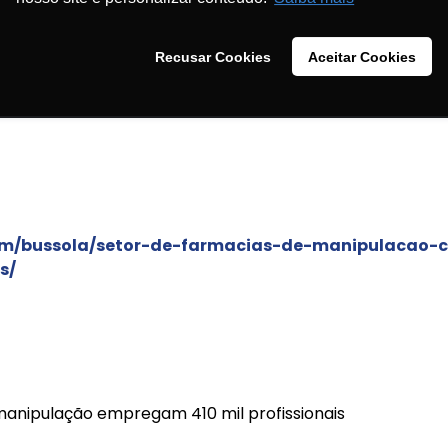
Recusar Cookies
Aceitar Cookies
cias de manipulação cresce e impulsiona geração de e
om/bussola/setor-de-farmacias-de-manipulacao-c
s/
anipulação empregam 410 mil profissionais