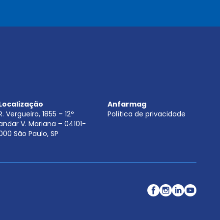
.
.
.
.
*
Localização
Anfarmag
R. Vergueiro, 1855 – 12º
Política de privacidade
andar V. Mariana – 04101-
000 São Paulo, SP