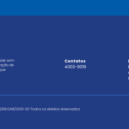
l
*
dade sem
Contatos
aração de
4003-9019
que
268.048/0001-30 Todos os direitos reservados