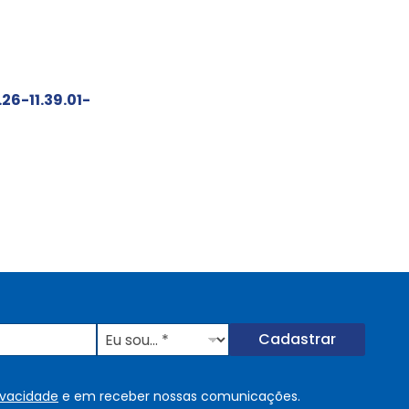
26-11.39.01-
E
Cadastrar
u
s
o
rivacidade
e em receber nossas comunicações.
u