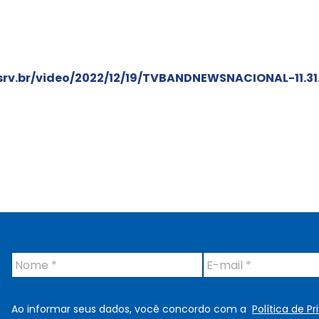
.srv.br/video/2022/12/19/TVBANDNEWSNACIONAL-11.31.
N
E
o
-
m
m
e
a
Ao informar seus dados, você concordo com a
Política de P
*
i