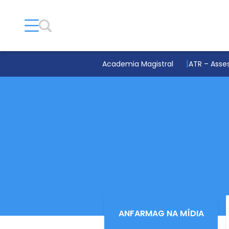
Academia Magistral
ATR – Asses
ANFARMAG NA MÍDIA