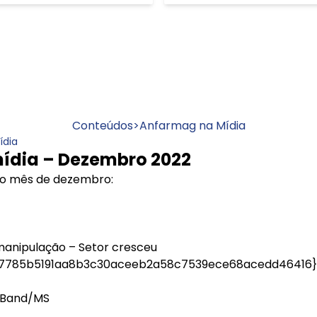
Conteúdos
>
Anfarmag na Mídia
ídia
ídia – Dezembro 2022
 no mês de dezembro:
anipulação – Setor cresceu
7785b5191aa8b3c30aceeb2a58c7539ece68acedd46416} n
 Band/MS