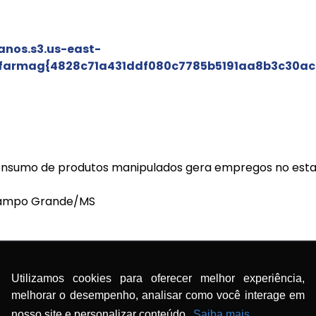
2anos.s3.us-east-
farmag{4828c71a431ddf080c7785b5191aa8b3c30ac
nsumo de produtos manipulados gera empregos no est
Campo Grande/MS
i.srv.br/video/2022/12/13/TVMSAFRECORDCAMPOGRAN
Utilizamos cookies para oferecer melhor experiência,
.mp4
melhorar o desempenho, analisar como você interage em
nosso site e personalizar conteúdo.
Saiba mais