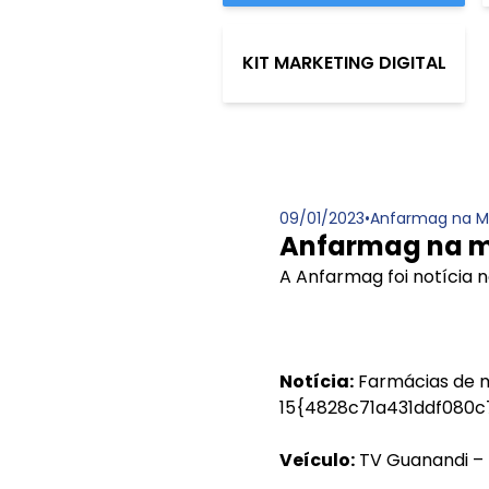
KIT MARKETING DIGITAL
09/01/2023
•
Anfarmag na M
Anfarmag na m
A Anfarmag foi notícia
Notícia:
Farmácias de m
15{4828c71a431ddf080c
Veículo:
TV Guanandi –