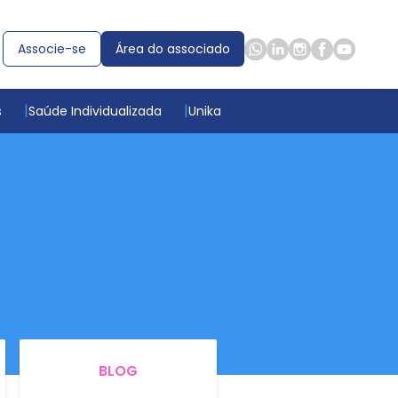
Associe-se
Área do associado
s
Saúde Individualizada
Unika
BLOG