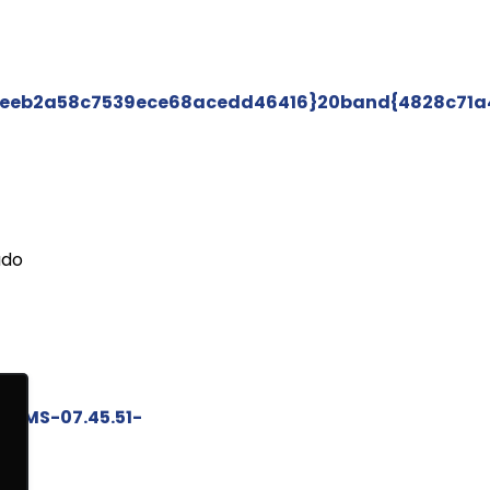
eeb2a58c7539ece68acedd46416}20band{4828c71a
ado
DEMS-07.45.51-