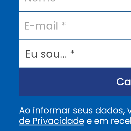
e
*
E
-
m
a
i
l
E
*
u
s
o
u
.
.
Ca
.
.
*
Ao informar seus dados,
de Privacidade
e em rece