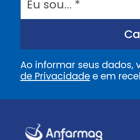
s
o
u
.
.
Ca
.
.
*
Ao informar seus dados,
de Privacidade
e em rece