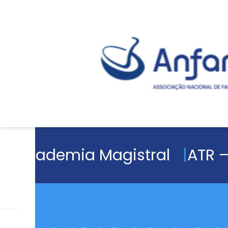
Academia Magistral
ATR –