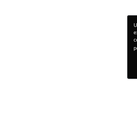
U
e
c
p