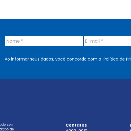
N
E
o
-
m
m
e
a
Ao informar seus dados, você concordo com a
Política de P
*
i
l
*
dade sem
Contatos
aração de