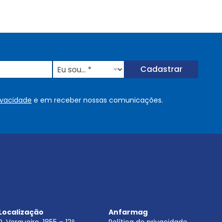
E
Cadastrar
u
s
o
rivacidade
e em receber nossas comunicações.
u
.
.
.
.
*
Localização
Anfarmag