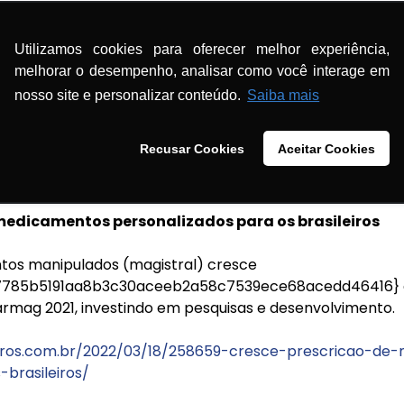
laros.com.br/2022/03/18/258659-cresce-prescricao-de
brasileiros/
Utilizamos cookies para oferecer melhor experiência,
melhorar o desempenho, analisar como você interage em
nosso site e personalizar conteúdo.
Saiba mais
Recusar Cookies
Aceitar Cookies
Claros
medicamentos personalizados para os brasileiros
os manipulados (magistral) cresce
7785b5191aa8b3c30aceeb2a58c7539ece68acedd46416} 
mag 2021, investindo em pesquisas e desenvolvimento.
laros.com.br/2022/03/18/258659-cresce-prescricao-de
brasileiros/