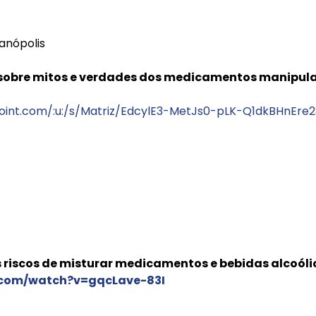
anópolis
a sobre mitos e verdades dos medicamentos manipul
point.com/:u:/s/Matriz/EdcylE3-MetJs0-pLK-Q1dkBHnEre
s riscos de misturar medicamentos e bebidas alcoóli
.com/watch?v=gqcLave-83I