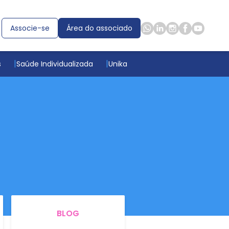
Associe-se
Área do associado
s
Saúde Individualizada
Unika
BLOG