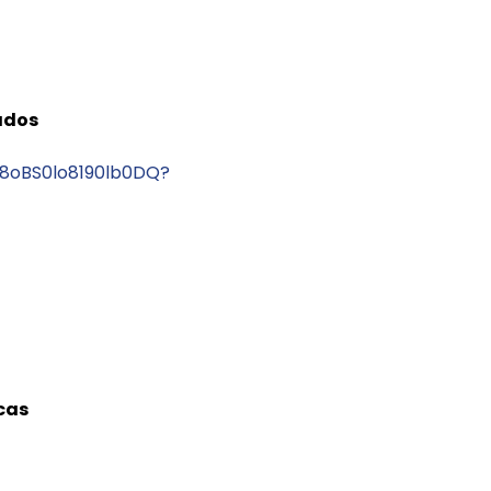
ados
28oBS0lo8190lb0DQ?
cas