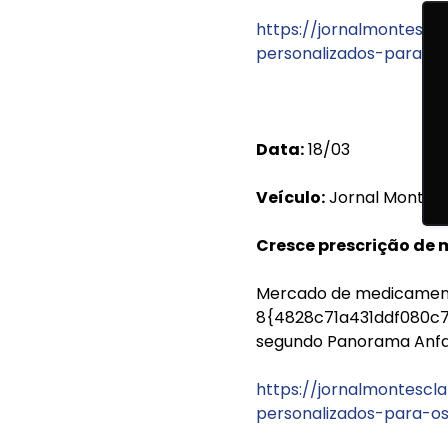
https://jornalmontesc
personalizados-para-os-
Data:
18/03
Veículo:
Jornal Montes 
Cresce prescrição de 
Mercado de medicament
8{4828c71a431ddf080c
segundo Panorama Anfar
https://jornalmontesc
personalizados-para-os-