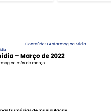
Conteúdos
>
Anfarmag na Mídia
ídia
ídia – Março de 2022
farmag no mês de março:
 nas farmácias de manipulação