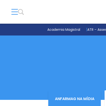
Academia Magistral
ATR – Asses
ANFARMAG NA MÍDIA