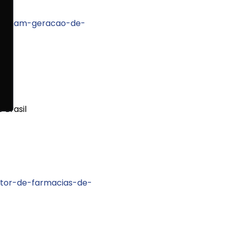
lsionam-geracao-de-
 Brasil
tor-de-farmacias-de-