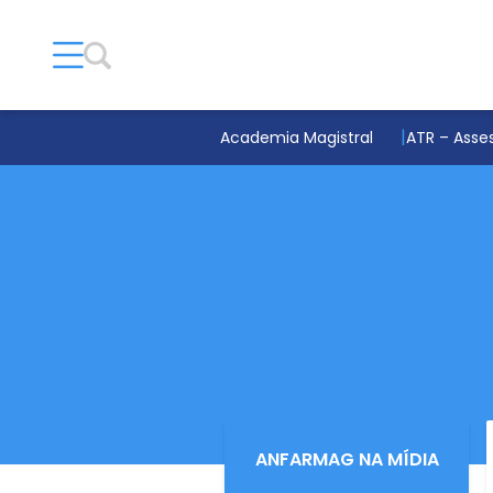
Academia Magistral
ATR – Asses
ANFARMAG NA MÍDIA