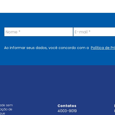
N
E
o
-
m
m
e
a
Ao informar seus dados, você concordo com a
Política de P
*
i
l
*
dade sem
Contatos
aração de
4003-9019
que