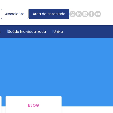
Associe-se
Área do associado
s
Saúde Individualizada
Unika
BLOG