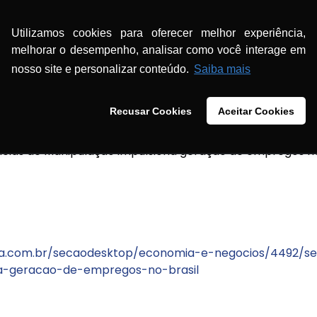
farmaceutico.com.br/farmacias-de-manipulacao-impu
Utilizamos cookies para oferecer melhor experiência,
melhorar o desempenho, analisar como você interage em
nosso site e personalizar conteúdo.
Saiba mais
Recusar Cookies
Aceitar Cookies
cias de Manipulação impulsiona geração de empregos no
ma.com.br/secaodesktop/economia-e-negocios/4492/se
a-geracao-de-empregos-no-brasil