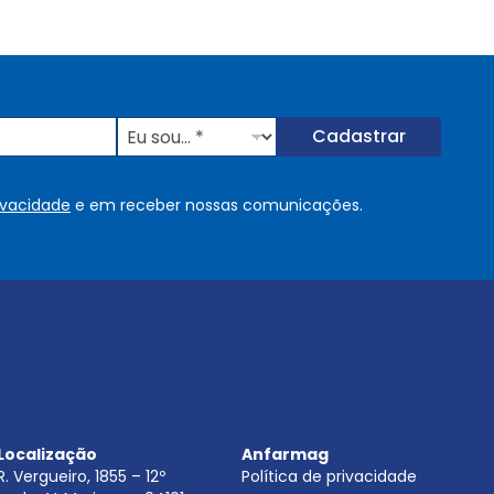
E
Cadastrar
u
s
o
rivacidade
e em receber nossas comunicações.
u
.
.
.
.
*
Localização
Anfarmag
R. Vergueiro, 1855 – 12º
Política de privacidade