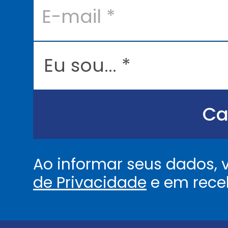
-
m
a
i
l
E
*
u
s
o
u
.
.
Ca
.
.
*
Ao informar seus dados,
de Privacidade
e em rece