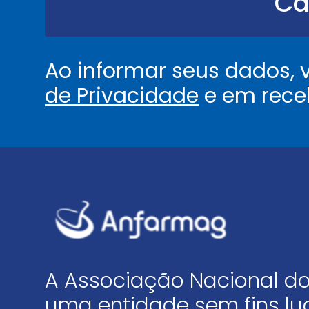
Ca
.
.
*
Ao informar seus dados,
de Privacidade
e em rece
A Associação Nacional do
uma entidade sem fins luc