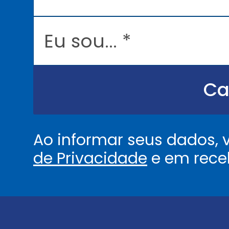
a
i
l
E
*
u
s
o
u
.
.
Ca
.
.
*
Ao informar seus dados,
de Privacidade
e em rece