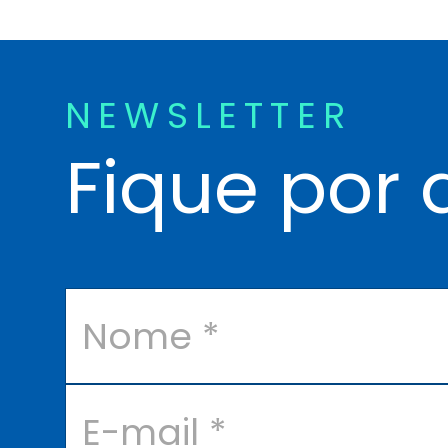
NEWSLETTER
Fique por 
N
o
m
e
*
E
-
m