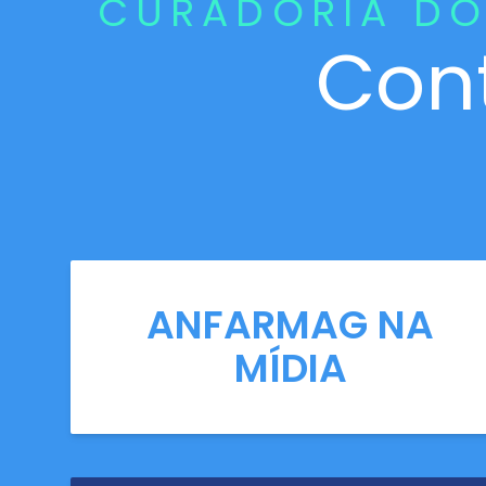
CURADORIA DO
Con
ANFARMAG NA
MÍDIA