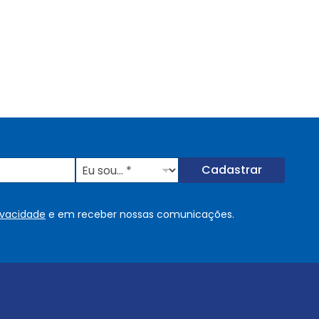
E
Cadastrar
u
s
o
rivacidade
e em receber nossas comunicações.
u
.
.
.
.
*