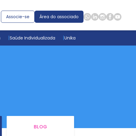
Associe-se
Área do associado
s
Saúde Individualizada
Unika
BLOG