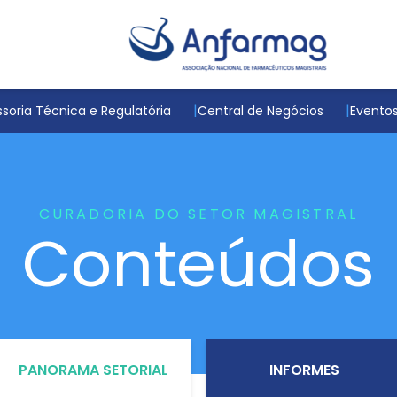
soria Técnica e Regulatória
Central de Negócios
Evento
CURADORIA DO SETOR MAGISTRAL
Conteúdos
PANORAMA SETORIAL
INFORMES