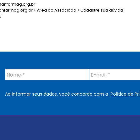
@anfarmag.org.br
farmag.org.br > Área do Associado > Cadastre sua dúvida
3
N
E
o
-
m
m
e
a
Ao informar seus dados, você concordo com a
Política de P
*
i
l
*