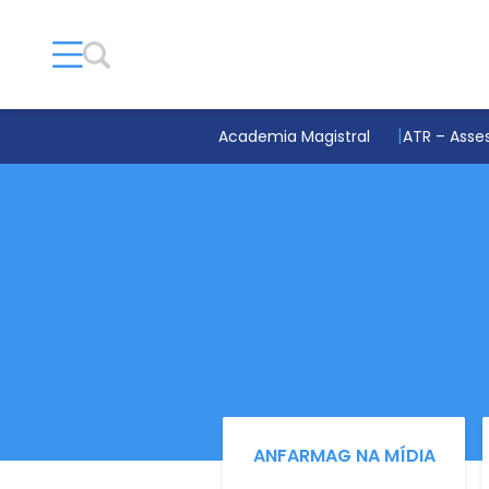
Academia Magistral
ATR – Asses
ANFARMAG NA MÍDIA