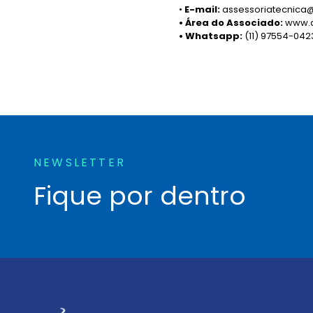
•
E-mail:
assessoriatecnica
• Área do Associado:
www.an
• Whatsapp:
(11) 97554-042
NEWSLETTER
Fique por dentro