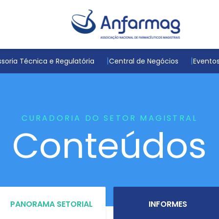
soria Técnica e Regulatória
Central de Negócios
Evento
CURADORIA DO SETOR MAGISTRAL
Conteúdos
PANORAMA SETORIAL
INFORMES