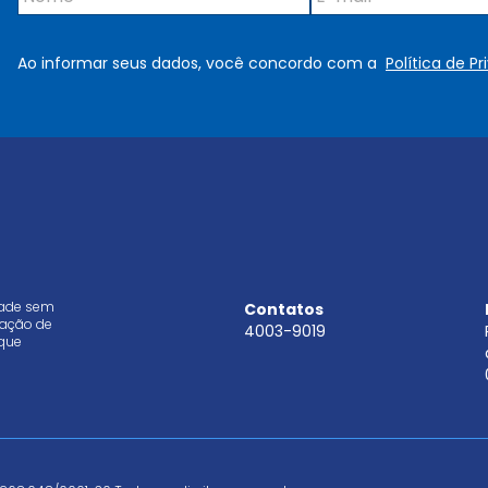
o
-
m
m
e
a
Ao informar seus dados, você concordo com a
Política de P
*
i
l
*
dade sem
Contatos
aração de
4003-9019
que