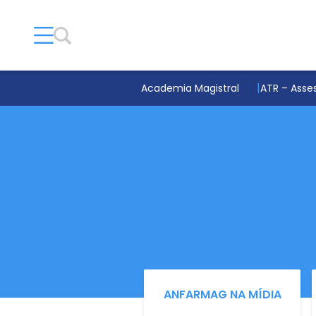
Academia Magistral
ATR – Asses
ANFARMAG NA MÍDIA