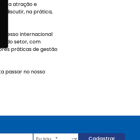
para atração e
 discutir, na prática,
ngresso Internacional
ão do setor, com
res práticas de gestão
ta passar no nosso
E
Cadastrar