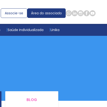
Associe-se
Área do associado
s
Saúde Individualizada
Unika
BLOG