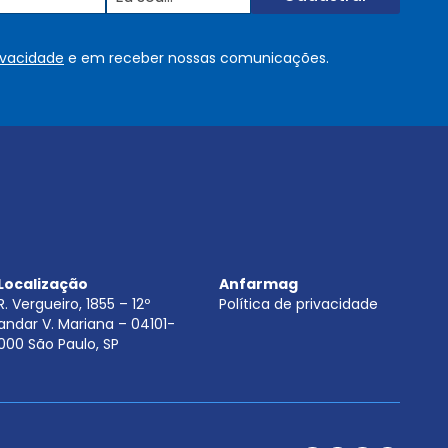
u
s
o
rivacidade
e em receber nossas comunicações.
u
.
.
.
.
*
Localização
Anfarmag
R. Vergueiro, 1855 – 12º
Política de privacidade
andar V. Mariana – 04101-
000 São Paulo, SP