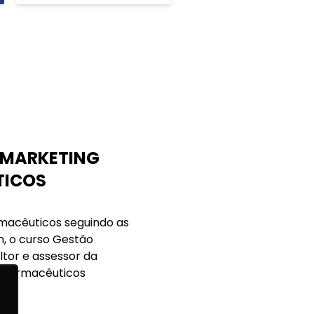
 MARKETING
TICOS
rmacêuticos seguindo as
2h, o curso Gestão
ltor e assessor da
e Farmacêuticos