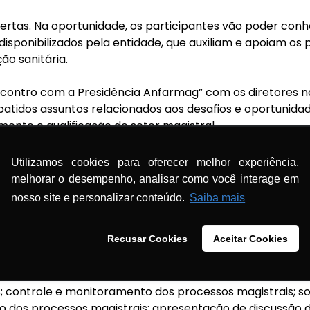
abertas. Na oportunidade, os participantes vão poder con
disponibilizados pela entidade, que auxiliam e apoiam os p
ão sanitária.
ncontro com a Presidência Anfarmag” com os diretores na
batidos assuntos relacionados aos desafios e oportunid
ento e qualificação do setor magistral.
o Anderson de Oliveira Ferreira irá ministrar um curso s
Utilizamos cookies para oferecer melhor experiência,
trole e monitoramento do processo magistral”. Anderson
melhorar o desempenho, analisar como você interage em
magistral pela Anfarmag, mestre em Ciências Farmacêuti
nosso site e personalizar conteúdo.
Saiba mais
 da Farmácia Magistral” e “Preparações Orais Líquidas”.
Recusar Cookies
Aceitar Cookies
, prof. Anderson de Oliveira abordará sobre: processo M
 e racional do controle de qualidade na verificação e mo
estudo de erros e acidentes com medicamentos; causas c
s; controle e monitoramento dos processos magistrais; so
ão dos processos magistrais; apresentação de discussão