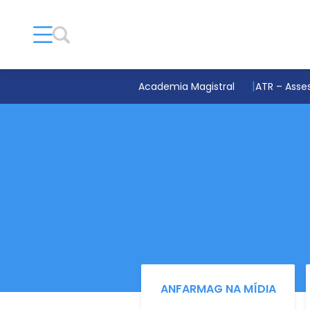
Academia Magistral
ATR – Asses
ANFARMAG NA MÍDIA