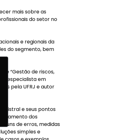
hecer mais sobre as
rofissionais do setor no
cionais e regionais da
ades do segmento, bem
obre “Gestão de riscos,
 é especialista em
cas pela UFRJ e autor
agistral e seus pontos
nitoramento dos
omuns de erros, medidas
luções simples e
 de casos e exemplos