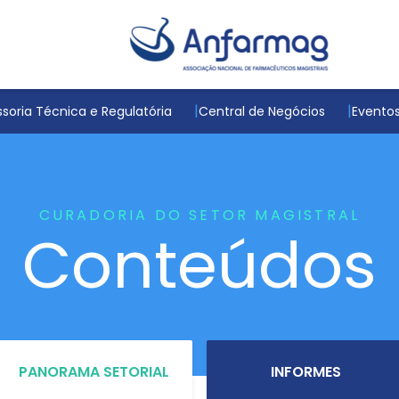
soria Técnica e Regulatória
Central de Negócios
Evento
CURADORIA DO SETOR MAGISTRAL
Conteúdos
PANORAMA SETORIAL
INFORMES