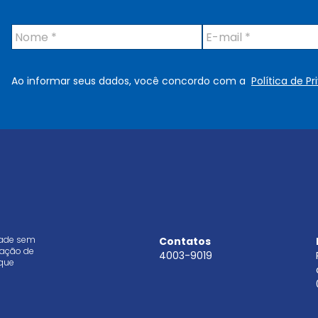
N
E
o
-
m
m
e
a
Ao informar seus dados, você concordo com a
Política de P
*
i
l
*
dade sem
Contatos
aração de
4003-9019
que