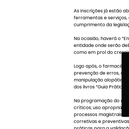
As inscrições já estão 
ferramentas e serviços, 
cumprimento da legislaç
Na ocasião, haverá o “E
entidade onde serão de
como em prol do crescim
Logo após, o farmacêutic
prevenção de erros, con
manipulação alopática 
dos livros “Guia Prático
Na programação do curso
críticos; uso apropriado
processos magistrais; 
corretivas e preventiva
práticas para a validaç