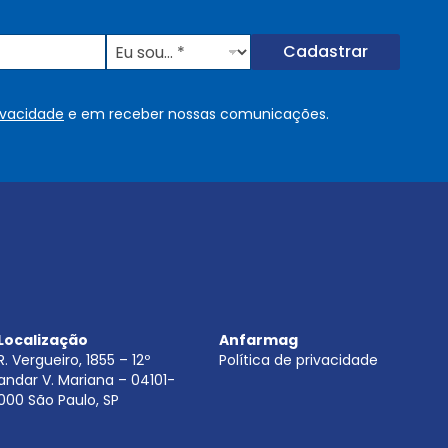
E
Cadastrar
u
s
o
rivacidade
e em receber nossas comunicações.
u
.
.
.
.
*
Localização
Anfarmag
R. Vergueiro, 1855 – 12º
Política de privacidade
andar V. Mariana – 04101-
000 São Paulo, SP