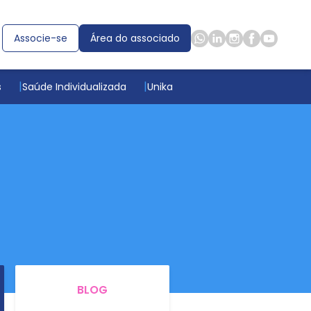
Associe-se
Área do associado
s
Saúde Individualizada
Unika
BLOG