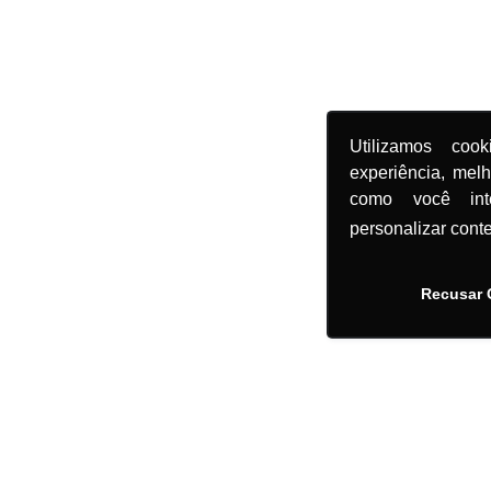
Utilizamos coo
experiência, mel
como você in
personalizar cont
Recusar 