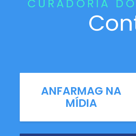
CURADORIA DO
Con
ANFARMAG NA
MÍDIA