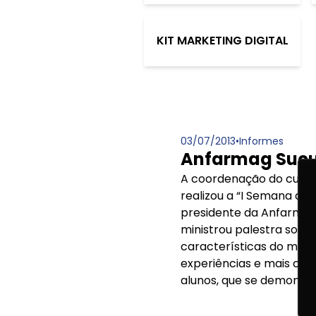
KIT MARKETING DIGITAL
03/07/2013
•
Informes
Anfarmag Sucur
A coordenação do curso 
realizou a “I Semana de 
presidente da Anfarmag 
ministrou palestra sobr
características do merc
experiências e mais con
alunos, que se demonstr