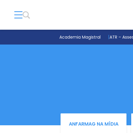
Academia Magistral
ATR – Asses
ANFARMAG NA MÍDIA