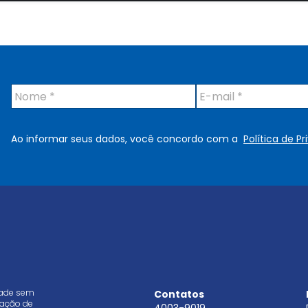
N
E
o
-
m
m
e
a
Ao informar seus dados, você concordo com a
Política de P
*
i
l
*
dade sem
Contatos
aração de