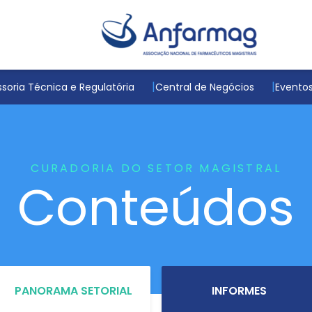
soria Técnica e Regulatória
Central de Negócios
Evento
CURADORIA DO SETOR MAGISTRAL
Conteúdos
PANORAMA SETORIAL
INFORMES