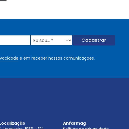
E
Cadastrar
u
s
o
rivacidade
e em receber nossas comunicações.
u
.
.
.
.
*
Localização
Anfarmag