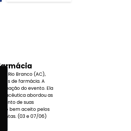
 Farmácia
de Rio Branco (AC),
antes de farmácia. A
gramação do evento. Ela
armacêutica abordou as
ramento de suas
uito bem aceito pelos
guntas. (03 e 07/06)