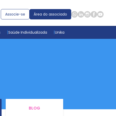
Associe-se
Área do associado
s
Saúde Individualizada
Unika
BLOG