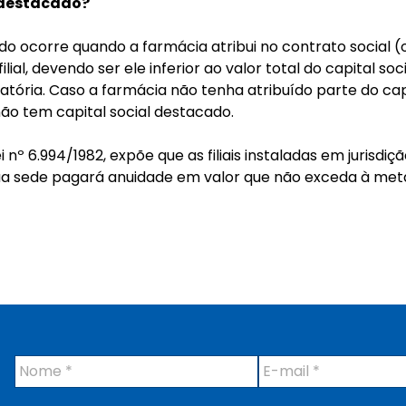
l destacado?
ado ocorre quando a farmácia atribui no contrato social 
filial, devendo ser ele inferior ao valor total do capital so
atória. Caso a farmácia não tenha atribuído parte do capital
 não tem capital social destacado.
 Lei nº 6.994/1982, expõe que as filiais instaladas em jurisd
sua sede pagará anuidade em valor que não exceda à met
N
E
o
-
m
m