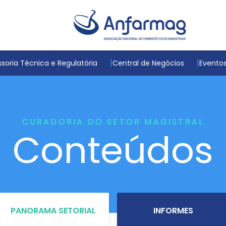
soria Técnica e Regulatória
Central de Negócios
Evento
CURADORIA DO SETOR MAGISTRAL
Conteúdos
PANORAMA SETORIAL
INFORMES