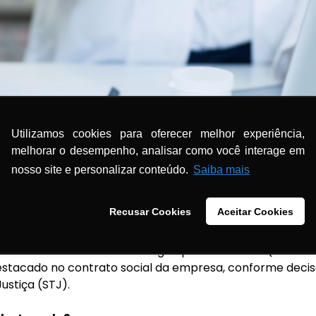
Utilizamos cookies para oferecer melhor experiência,
melhorar o desempenho, analisar como você interage em
nosso site e personalizar conteúdo.
Saiba mais
CFF – Farmácias de manipulação
Recusar Cookies
Aceitar Cookies
colhimento da anuidade CRF/CFF dos estabelecimentos f
imento da anuidade seria ilegal quando de filiais (somente
estacado no contrato social da empresa, conforme decisão
ustiça (STJ).