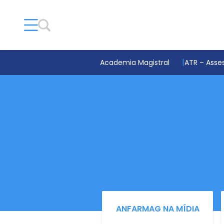
Academia Magistral
ATR – Asses
ANFARMAG NA MÍDIA