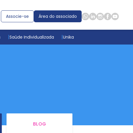
Associe-se
Área do associado
s
Saúde Individualizada
Unika
BLOG