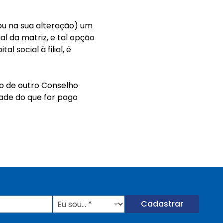
(ou na sua alteração) um
cial da matriz, e tal opção
 social à filial, é
ição de outro Conselho
ade do que for pago
E
Cadastrar
u
s