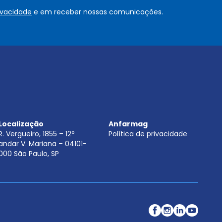
o
rivacidade
e em receber nossas comunicações.
u
.
.
.
.
*
Localização
Anfarmag
R. Vergueiro, 1855 – 12º
Política de privacidade
andar V. Mariana – 04101-
000 São Paulo, SP