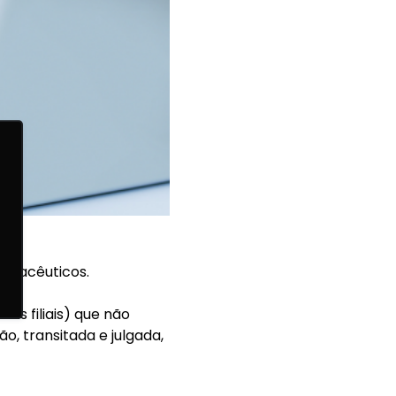
armacêuticos.
 as filiais) que não
, transitada e julgada,