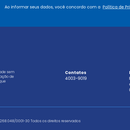
e
a
Ao informar seus dados, você concordo com a
Política de P
*
i
l
*
dade sem
Contatos
aração de
4003-9019
que
268.048/0001-30 Todos os direitos reservados