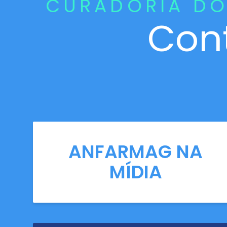
CURADORIA DO
Con
ANFARMAG NA
MÍDIA