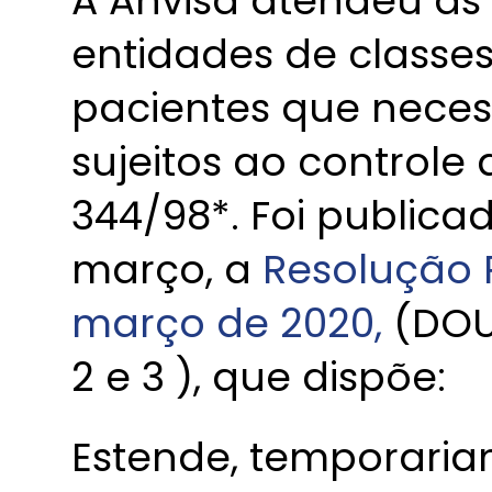
A Anvisa atendeu as 
entidades de classes
pacientes que nece
sujeitos ao controle
344/98*. Foi publicad
março, a
Resolução 
março de 2020,
(DOU,
2 e 3 ), que dispõe:
Estende, temporaria