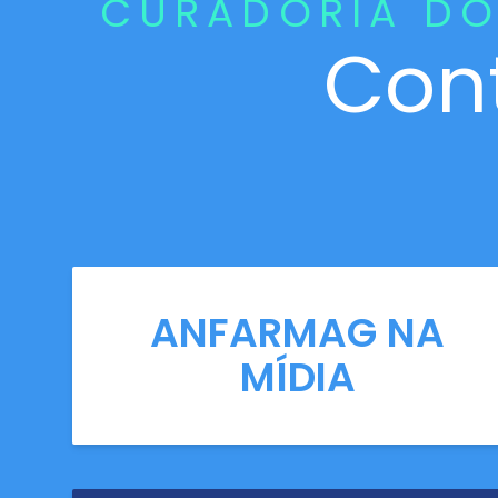
CURADORIA DO
Con
ANFARMAG NA
MÍDIA