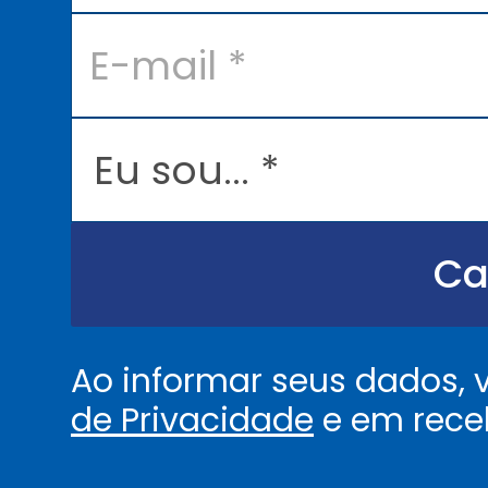
*
E
-
m
a
i
l
E
*
u
s
o
u
.
.
Ca
.
.
*
Ao informar seus dados,
de Privacidade
e em rece