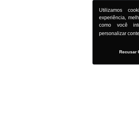
Utilizamos coo
experiência, mel
como você in
personalizar cont
Recusar 