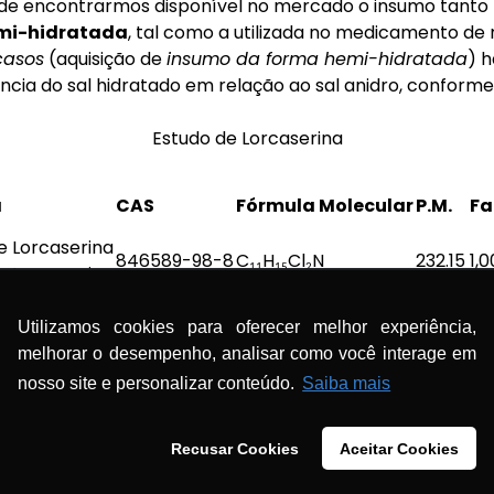
e de encontrarmos disponível no mercado o insumo tanto
mi-hidratada
, tal como a utilizada no medicamento de 
casos
(aquisição de
insumo da forma hemi-hidratada
) 
ência do sal hidratado em relação ao sal anidro, conforme
Estudo de Lorcaserina
a
CAS
Fórmula Molecular
P.M.
Fa
e Lorcaserina
846589-98-8
C
H
Cl
N
232.15
1,0
e Lorcaserina
11
15
2
856681-05-5
C
H
Cl
N
O
482.31
1,0
22
32
4
2
tada
Utilizamos cookies para oferecer melhor experiência,
melhorar o desempenho, analisar como você interage em
nosso site e personalizar conteúdo.
Saiba mais
482,31/232,15= 2,077/2= 1,038 =
1,04
.
Recusar Cookies
Aceitar Cookies