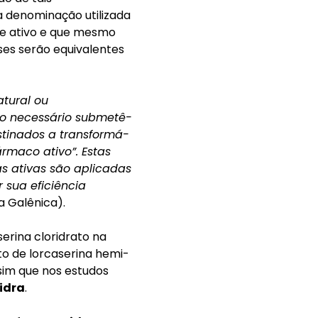
 a denominação utilizada
e ativo e que mesmo
ses serão equivalentes
atural ou
do necessário submetê-
stinados a transformá-
rmaco ativo”. Estas
s ativas são aplicadas
 sua eficiência
a Galênica).
erina cloridrato na
o de lorcaserina hemi-
ssim que nos estudos
nidra
.