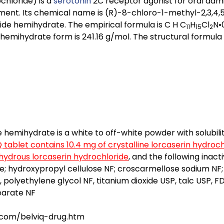
chloride) is a
serotonin
2C receptor agonist for oral admi
ent. Its chemical name is (R)-8-chloro-1-methyl-2,3,4,
de hemihydrate. The empirical formula is C H C
H
Cl
N•
11
15
2
hemihydrate form is 241.16 g/mol. The structural formula i
 hemihydrate is a white to off-white powder with solubili
tablet contains 10.4 mg of crystalline lorcaserin hydroc
nhydrous lorcaserin hydrochloride
, and the following inactiv
e; hydroxypropyl cellulose NF; croscarmellose sodium NF; c
P, polyethylene glycol NF, titanium dioxide USP, talc USP,
earate NF
t.com/belviq-drug.htm