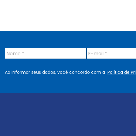
N
E
o
-
m
m
e
a
Ao informar seus dados, você concordo com a
Política de P
*
i
l
*