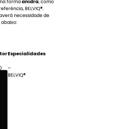
 na forma
anidra
, como
referência, BELVIQ®.
haverá necessidade de
 abaixo:
tor
Especialidades
0
–
4
BELVIQ®