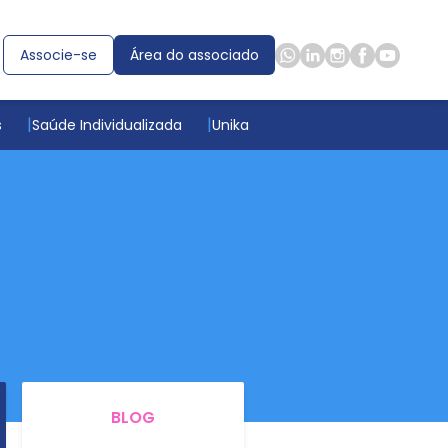
Associe-se
Área do associado
s
Saúde Individualizada
Unika
BLOG