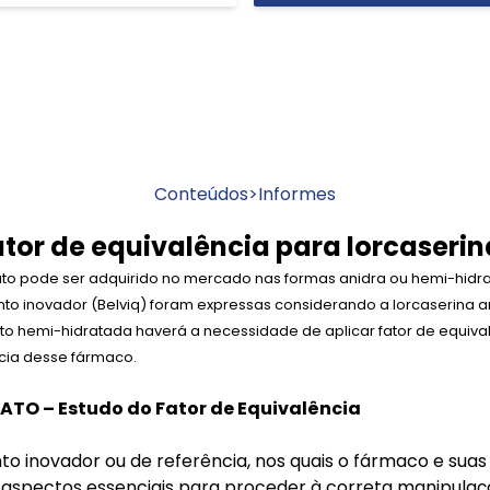
Conteúdos
>
Informes
tor de equivalência para lorcaserin
rato pode ser adquirido no mercado nas formas anidra ou hemi-hid
o inovador (Belviq) foram expressas considerando a lorcaserina ani
ato hemi-hidratada haverá a necessidade de aplicar fator de equiva
ncia desse fármaco.
TO – Estudo do Fator de Equivalência
 inovador ou de referência, nos quais o fármaco e sua
 aspectos essenciais para proceder à correta manipulaçã