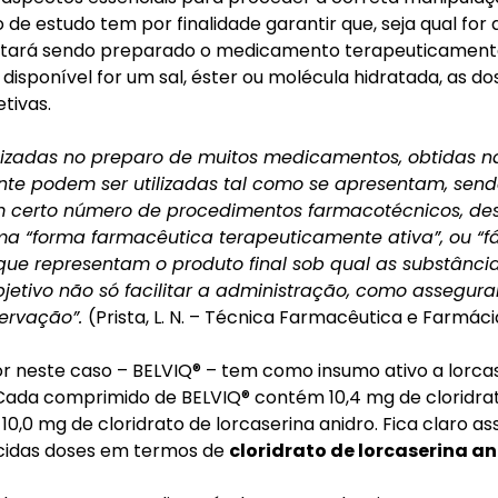
de estudo tem por finalidade garantir que, seja qual for
estará sendo preparado o medicamento terapeuticament
isponível for um sal, éster ou molécula hidratada, as do
tivas.
ilizadas no preparo de muitos medicamentos, obtidas n
nte podem ser utilizadas tal como se apresentam, sen
m certo número de procedimentos farmacotécnicos, de
ma “forma farmacêutica terapeuticamente ativa”, ou “fá
que representam o produto final sob qual as substância
jetivo não só facilitar a administração, como assegurar
servação”.
(Prista, L. N. – Técnica Farmacêutica e Farmáci
neste caso – BELVIQ® – tem como insumo ativo a lorcas
Cada comprimido de BELVIQ® contém 10,4 mg de cloridrat
 10,0 mg de cloridrato de lorcaserina anidro. Fica claro a
ecidas doses em termos de
cloridrato de lorcaserina a