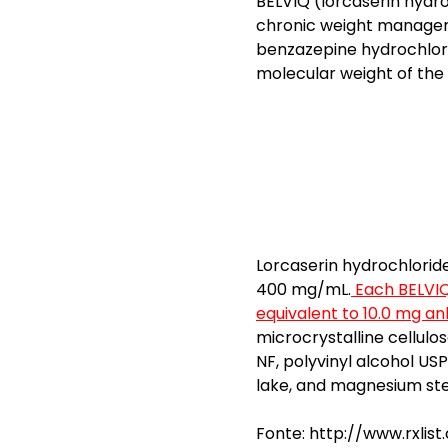
BELVIQ (lorcaserin hydro
chronic weight managem
benzazepine hydrochlori
molecular weight of the 
Lorcaserin hydrochloride
400 mg/mL.
Each BELVIQ 
equivalent to 10.0 mg a
microcrystalline cellulos
NF, polyvinyl alcohol US
lake, and magnesium st
Fonte: http://www.rxlis