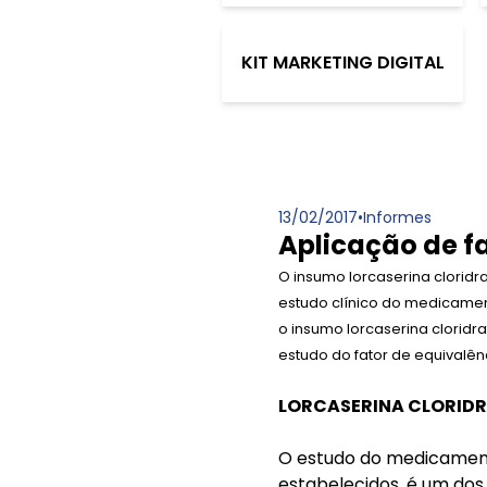
KIT MARKETING DIGITAL
13/02/2017
•
Informes
Aplicação de fa
O insumo lorcaserina clorid
estudo clínico do medicament
o insumo lorcaserina cloridr
estudo do fator de equivalê
LORCASERINA CLORIDRA
O estudo do medicamento
estabelecidos, é um dos