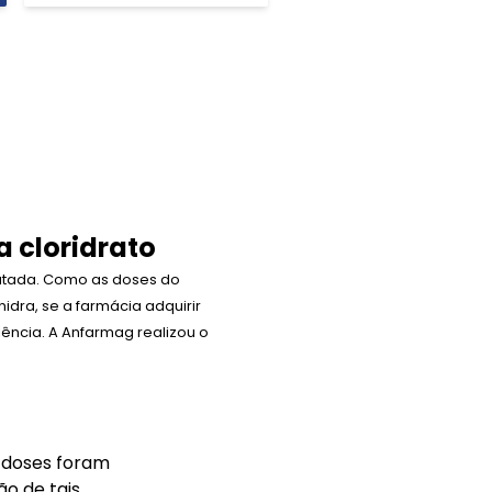
a cloridrato
ratada. Como as doses do
dra, se a farmácia adquirir
lência. A Anfarmag realizou o
s doses foram
o de tais