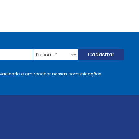
E
Cadastrar
u
s
o
rivacidade
e em receber nossas comunicações.
u
.
.
.
.
*