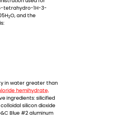
nistration used for
5-tetrahydro-1H-3-
05H
O, and the
2
s:
ty in water greater than
hloride hemihydrate,
e ingredients: silicified
olloidal silicon dioxide
 FD&C Blue #2 aluminum