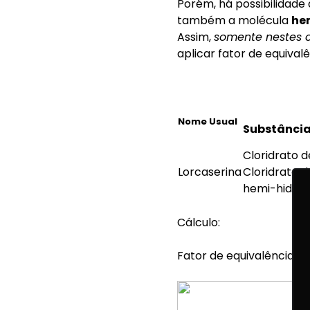
Porém, há possibilidad
também a molécula
he
Assim,
somente nestes 
aplicar fator de equival
Nome Usual
Substânci
Cloridrato d
Lorcaserina
Cloridrato d
hemi-hidra
Cálculo:
Fator de equivalência = 