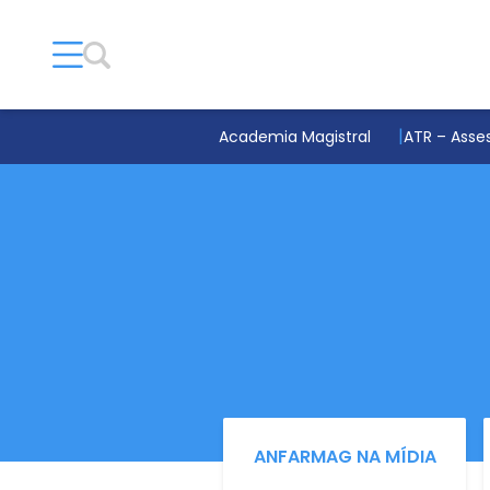
Academia Magistral
ATR – Asses
ANFARMAG NA MÍDIA