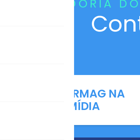
CURADORIA DO
Con
ANFARMAG NA
MÍDIA