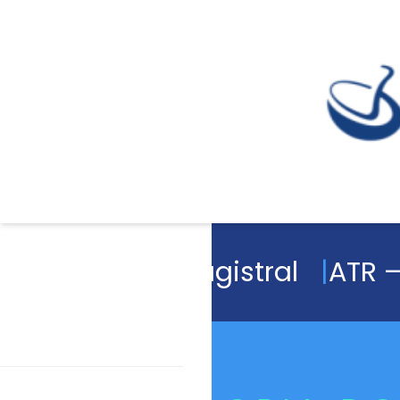
Academia Magistral
ATR –