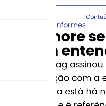
Conte
21/07/2015
•
Informes
Aprimore s
quem enten
A Anfarmag assinou
cooperação com a e
A empresa está há m
mercado e é referên