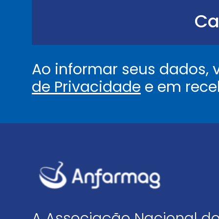
.
.
Ca
.
.
*
Ao informar seus dados,
de Privacidade
e em rece
A Associação Nacional do