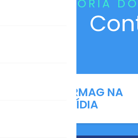
CURADORIA DO
Con
ANFARMAG NA
MÍDIA