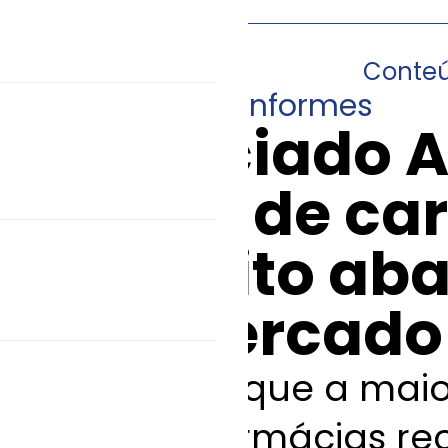
Conte
07/08/2013
•
Informes
Associado 
taxas de car
e débito ab
do mercado
Sabendo que a maio
que as farmácias rec