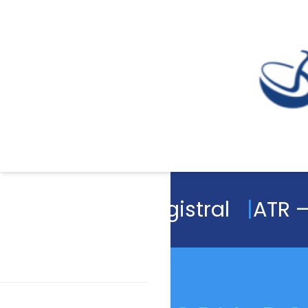
Academia Magistral
ATR –