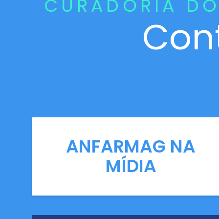
CURADORIA DO
Con
ANFARMAG NA
MÍDIA