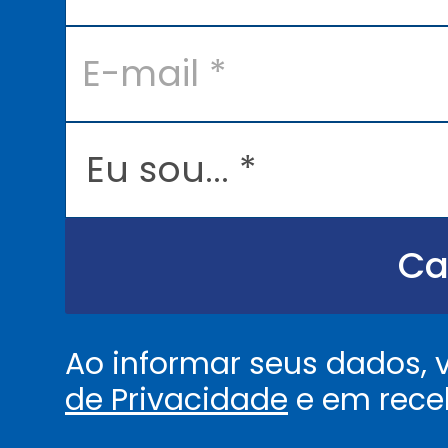
*
E
-
m
a
i
l
E
*
u
s
o
u
.
.
Ca
.
.
*
Ao informar seus dados,
de Privacidade
e em rece