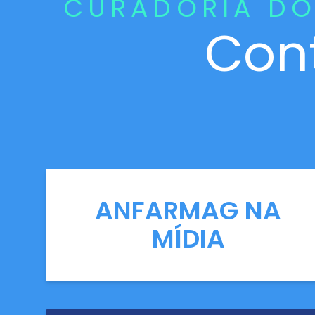
CURADORIA DO
Con
ANFARMAG NA
MÍDIA