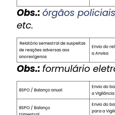
Obs.:
órgãos policiai
etc.
Relatório semestral de suspeitas
Envio do re
de reações adversas aos
a Anvisa
anorexígenos
Obs.:
formulário elet
Envio do b
BSPO / Balanço anual
a Vigilância
Envio do b
BSPO / Balanço
para a Vigi
trimestral