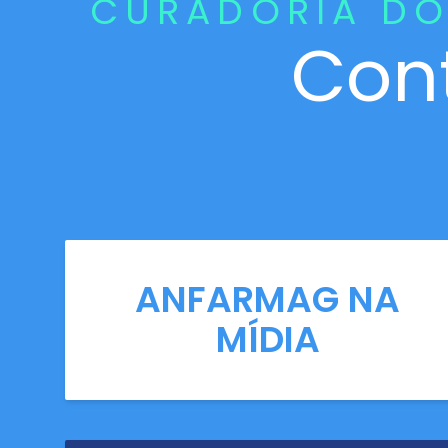
CURADORIA DO
Con
ANFARMAG NA
MÍDIA