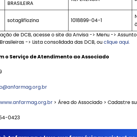
BRASILEIRA
sotagliflozina
1018899-04-1
relação de DCB, acesse o site da Anvisa -> Menu -> Assun
sileiras -> Lista consolidada das DCB, ou
clique aqui.
m o Serviço de Atendimento ao Associado
19
o@anfarmag.org.br
www.anfarmag.org.br
> Área do Associado > Cadastre s
554-0423