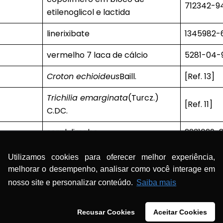
712342-
etilenoglicol e lactida
linerixibate
1345982-
vermelho 7 laca de cálcio
5281-04-
Croton echioideus
Baill.
[Ref. 13]
Trichilia emarginata
(Turcz.)
[Ref. 11]
C.DC.
serplulimabe
2231029-
dimesilato de netarsudil
1422144-
Utilizamos cookies para oferecer melhor experiência,
melhorar o desempenho, analisar como você interage em
camizestranto
2222844
nosso site e personalizar conteúdo.
Saiba mais
sevabertinibe
2521285-
Recusar Cookies
Aceitar Cookies
tovorafenibe
1096708-