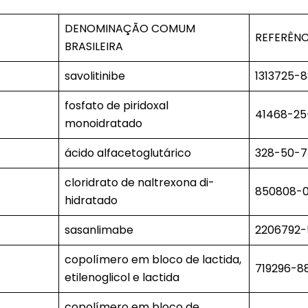
DENOMINAÇÃO COMUM
REFERÊN
BRASILEIRA
savolitinibe
1313725-
fosfato de piridoxal
41468-25
monoidratado
ácido alfacetoglutárico
328-50-
cloridrato de naltrexona di-
850808-
hidratado
sasanlimabe
2206792
copolímero em bloco de lactida,
719296-8
etilenoglicol e lactida
copolímero em bloco de