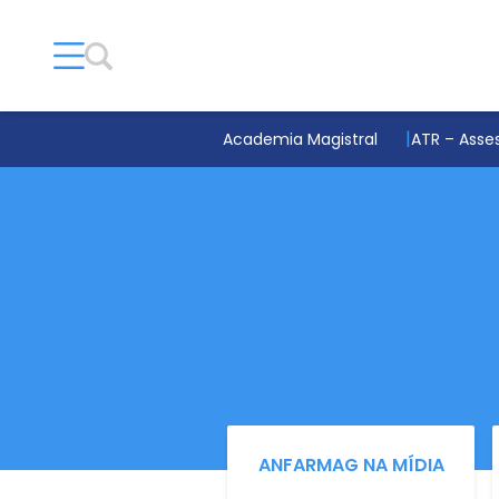
Academia Magistral
ATR – Asses
ANFARMAG NA MÍDIA