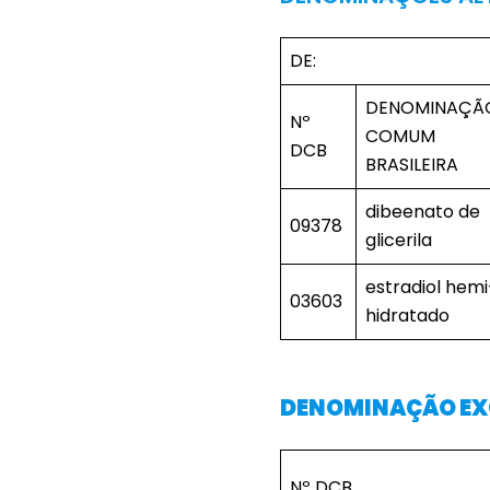
DE:
DENOMINAÇÃ
Nº
COMUM
DCB
BRASILEIRA
dibeenato de
09378
glicerila
estradiol hemi
03603
hidratado
DENOMINAÇÃO EXC
Nº DCB