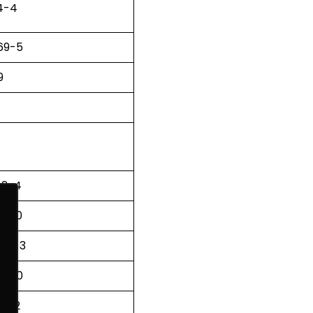
94-4
69-5
9
82-4
42-0
-89-3
05-0
71-2