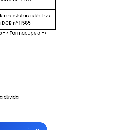
Nomenclatura idêntica
à DCB nº 11585
tos -> Farmacopeia ->
ua dúvida