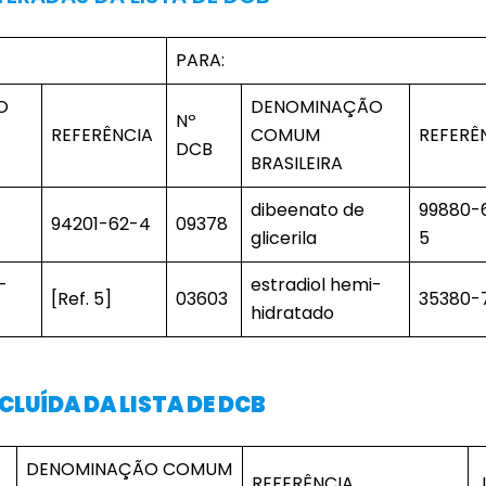
PARA:
O
DENOMINAÇÃO
Nº
REFERÊNCIA
COMUM
REFERÊ
DCB
BRASILEIRA
dibeenato de
99880-
94201-62-4
09378
glicerila
5
-
estradiol hemi-
[Ref. 5]
03603
35380-
hidratado
LUÍDA DA LISTA DE DCB
DENOMINAÇÃO COMUM
REFERÊNCIA