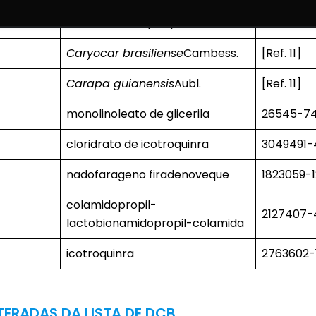
flotufolastato (18 F)
2639294-
Caryocar brasiliense
Cambess.
[Ref. 11]
Carapa guianensis
Aubl.
[Ref. 11]
monolinoleato de glicerila
26545-7
cloridrato de icotroquinra
3049491
nadofarageno firadenoveque
1823059-
colamidopropil-
2127407
lactobionamidopropil-colamida
icotroquinra
2763602-
ERADAS DA LISTA DE DCB