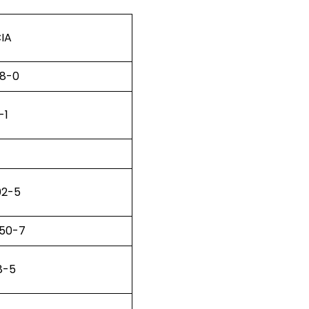
CIA
88-0
-1
7
02-5
-50-7
8-5