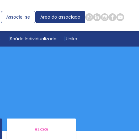
Associe-se
Área do associado
s
Saúde Individualizada
Unika
BLOG