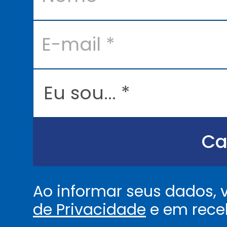
e
o
*
m
E
e
-
*
m
a
i
l
E
*
u
s
o
u
.
.
Ca
.
.
*
Ao informar seus dados,
de Privacidade
e em rece