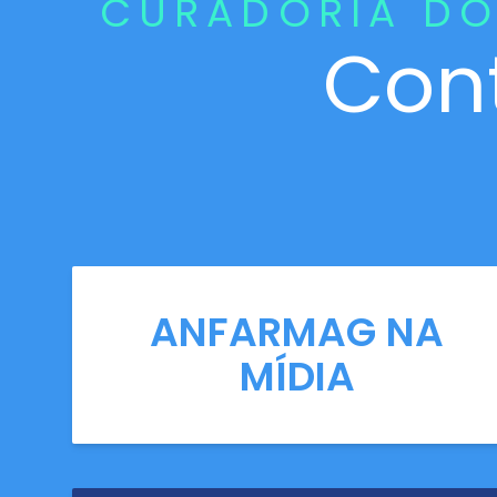
CURADORIA DO
Con
ANFARMAG NA
MÍDIA