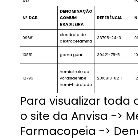
DE:
P
DENOMINAÇÃO
Nº DCB
COMUM
REFERÊNCIA
N
BRASILEIRA
cloridrato de
09661
33795-24-3
0
dextrocetamina
10851
goma guar
39421-75-5
1
hemicitrato de
12795
vorasidenibe
2316810-02-1
1
hemi-hidratado
Para visualizar toda
o site da Anvisa -> 
Farmacopeia -> De