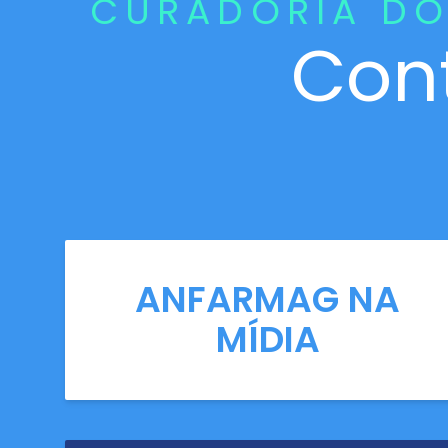
CURADORIA DO
Con
ANFARMAG NA
MÍDIA