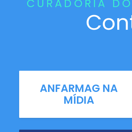
CURADORIA DO
Con
ANFARMAG NA
MÍDIA