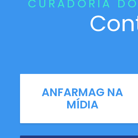
CURADORIA DO
Con
ANFARMAG NA
MÍDIA