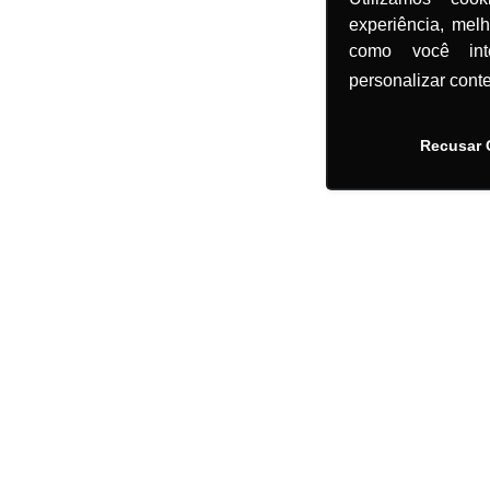
experiência, mel
como você in
personalizar cont
Recusar 