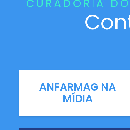
CURADORIA DO
Con
ANFARMAG NA
MÍDIA