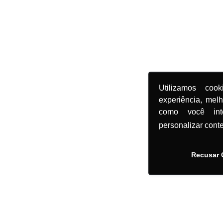
Utilizamos coo
experiência, mel
como você in
personalizar cont
Recusar 