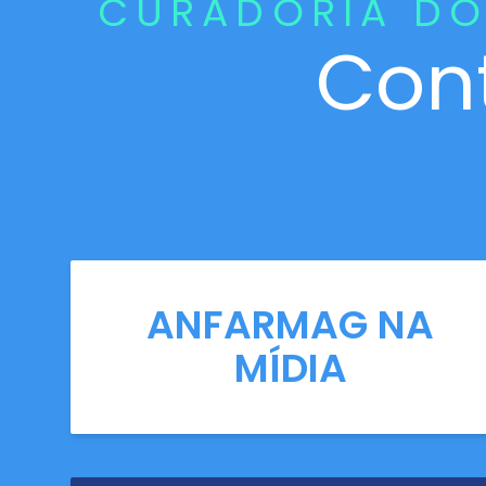
CURADORIA DO
Con
ANFARMAG NA
MÍDIA