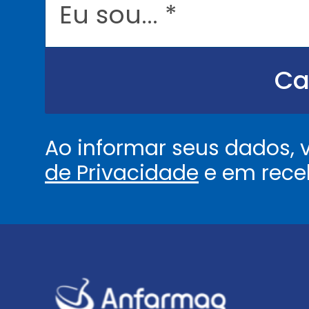
u
s
o
u
.
.
Ca
.
.
*
Ao informar seus dados,
de Privacidade
e em rece