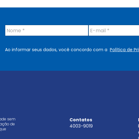
N
E
o
-
m
m
e
a
Ao informar seus dados, você concordo com a
Política de P
*
i
l
*
dade sem
Contatos
aração de
4003-9019
que