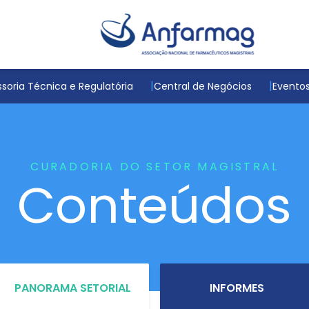
soria Técnica e Regulatória
Central de Negócios
Evento
CURADORIA DO SETOR MAGISTRAL
Conteúdos
PANORAMA SETORIAL
INFORMES