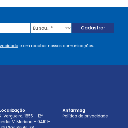
E
Cadastrar
u
s
o
rivacidade
e em receber nossas comunicações.
u
.
.
.
.
*
Localização
Anfarmag
R. Vergueiro, 1855 – 12º
Política de privacidade
andar V. Mariana – 04101-
000 São Paulo, SP