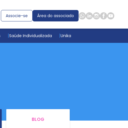
Associe-se
Área do associado
s
Saúde Individualizada
Unika
BLOG