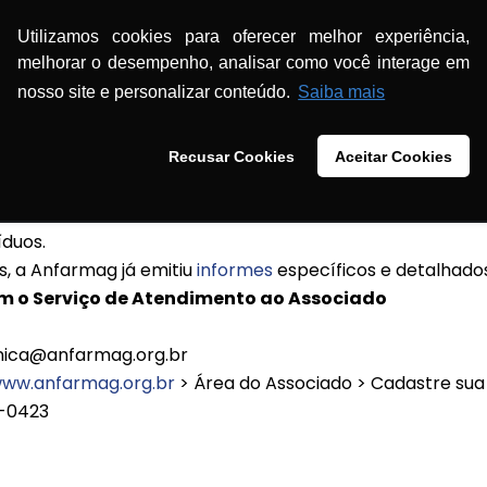
os físicos para fluxo e tempo de espera de filas, espaço
Utilizamos cookies para oferecer melhor experiência,
melhorar o desempenho, analisar como você interage em
mento remoto;
nosso site e personalizar conteúdo.
Saiba mais
es antissépticas para o público e funcionários;
es com sintomas respiratórios;
Recusar Cookies
Aceitar Cookies
ários;
 estabelecimento;
íduos.
, a Anfarmag já emitiu
informes
específicos e detalhados
m o Serviço de Atendimento ao Associado
nica@anfarmag.org.br
ww.anfarmag.org.br
> Área do Associado > Cadastre sua
4-0423