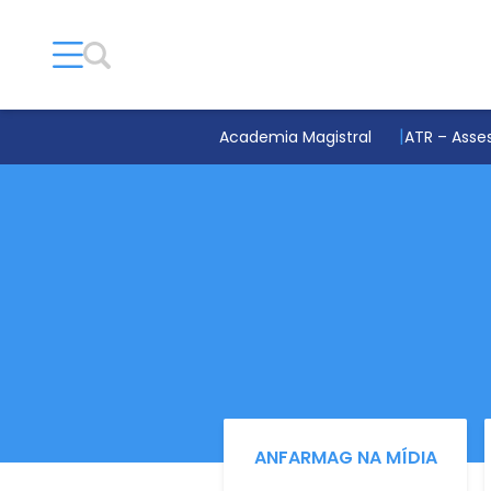
Academia Magistral
ATR – Asses
ANFARMAG NA MÍDIA