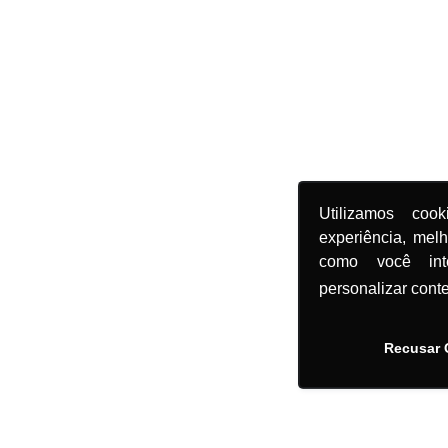
Utilizamos coo
experiência, mel
como você in
personalizar cont
Recusar 