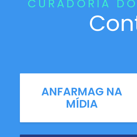
CURADORIA DO
Con
ANFARMAG NA
MÍDIA