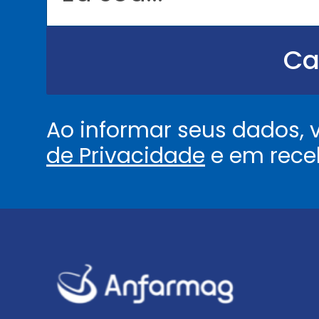
o
u
.
.
Ca
.
.
*
Ao informar seus dados,
de Privacidade
e em rece