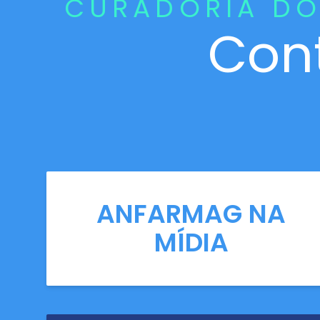
CURADORIA DO
Con
ANFARMAG NA
MÍDIA