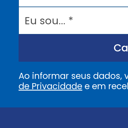
i
l
E
*
u
s
o
u
.
.
Ca
.
.
*
Ao informar seus dados,
de Privacidade
e em rece