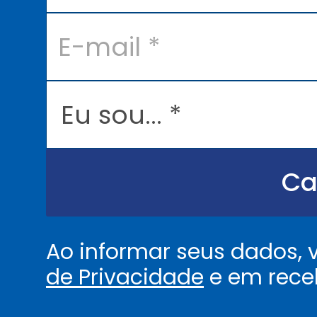
*
E
-
m
a
i
l
E
*
u
s
o
u
.
.
Ca
.
.
*
Ao informar seus dados,
de Privacidade
e em rece