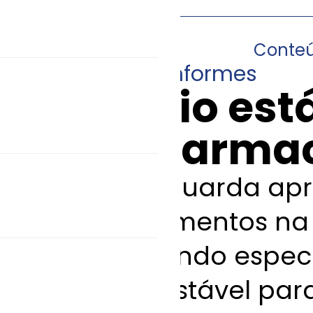
Conte
05/01/2016
•
Informes
Cenário est
setor farma
O Brasil aguarda apr
desdobramentos na 
mas, segundo especia
ser mais estável par