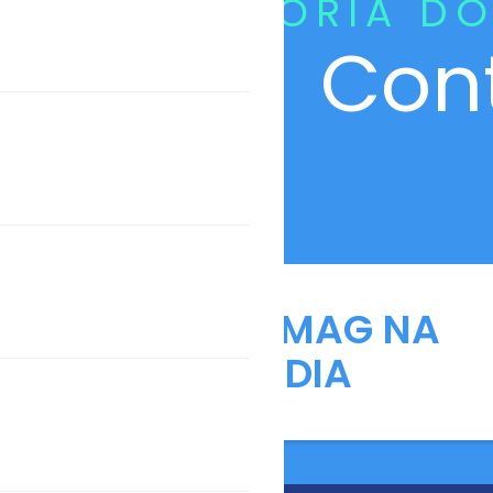
CURADORIA DO
Con
ANFARMAG NA
MÍDIA