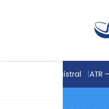
Academia Magistral
ATR –