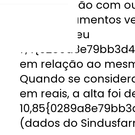
comparação com out
de medicamentos ve
2015 cresceu
7,4{0289a8e79bb3d
em relação ao mesm
Quando se considera
em reais, a alta foi d
10,85{0289a8e79bb
(dados do Sindusfar