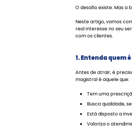
O desafio existe. Mas a 
Neste artigo, vamos com
real interesse no seu se
com os clientes.
1. Entenda quem é 
Antes de atrair, é preci
magistral é aquele que:
Tem uma prescrição
Busca qualidade, s
Está disposto a inv
Valoriza o atendime