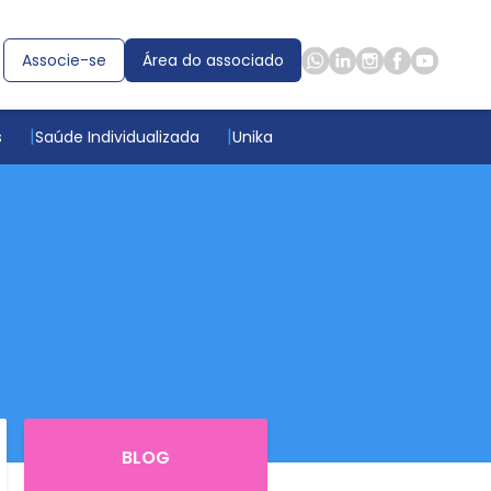
Associe-se
Área do associado
s
Saúde Individualizada
Unika
BLOG