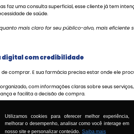
s faz uma consulta superficial, esse cliente já tem int
ecessidade de saúde.
 quanto mais claro for seu público-alvo, mais eficiente 
 digital com credibilidade
s de comprar. E sua farmácia precisa estar onde ele proc
organizado, com informações claras sobre seus serviços, 
ança e facilita a decisão de compra.
Utilizamos cookies para oferecer melhor experiência,
u página institucional atualizada;
melhorar o desempenho, analisar como você interage em
nosso site e personalizar conteúdo.
Saiba mais
 quais tipos de manipulação sua farmácia realiza;