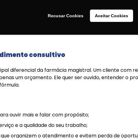
iência e equipe técnica.
Recusar Cookies
Aceitar Cookies
strar quem você é e o que faz gera credibilidade e atr
ndimento consultivo
ipal diferencial da farmácia magistral. Um cliente com 
penas um orçamento. Ele quer ser ouvido, entender o pr
fórmula.
ara ouvir mais e falar com propósito;
erviço e a qualidade do seu trabalho;
s que organizem o atendimento e evitem perda de oportu