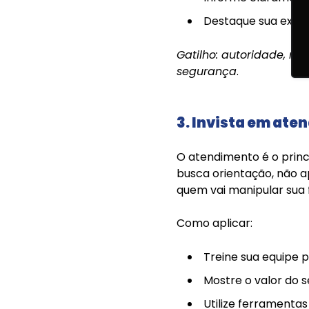
Destaque sua exper
Gatilho: autoridade, mo
segurança
.
3. Invista em ate
O atendimento é o princ
busca orientação, não a
quem vai manipular sua 
Como aplicar:
Treine sua equipe p
Mostre o valor do s
Utilize ferramenta