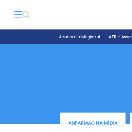
Academia Magistral
ATR – Asses
ANFARMAG NA MÍDIA