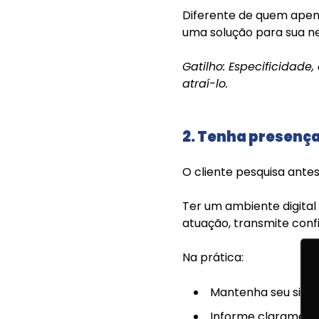
Diferente de quem apena
uma solução para sua n
Gatilho: Especificidade,
atraí-lo.
2. Tenha presença
O cliente pesquisa ante
Ter um ambiente digital 
atuação, transmite confi
Na prática:
Mantenha seu site o
Informe claramente