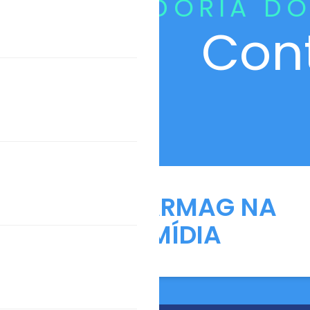
CURADORIA DO
Con
ANFARMAG NA
MÍDIA