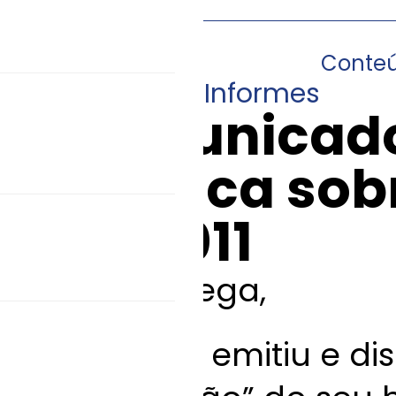
Conte
22/10/2013
•
Informes
Comunicado
Técnica sob
20/2011
Caro colega,
O SNGPC emitiu e di