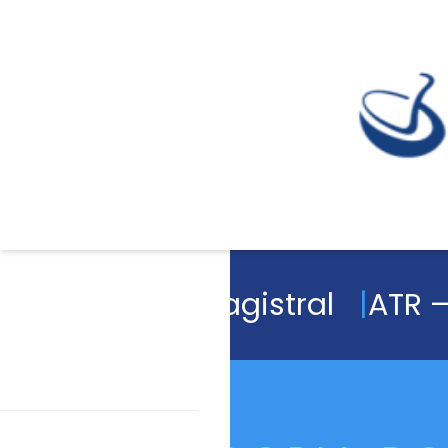
Academia Magistral
ATR –