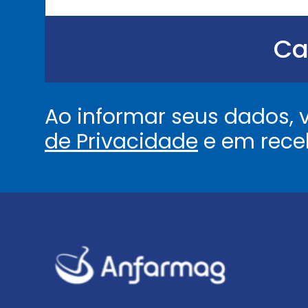
u
.
.
Ca
.
.
*
Ao informar seus dados,
de Privacidade
e em rece