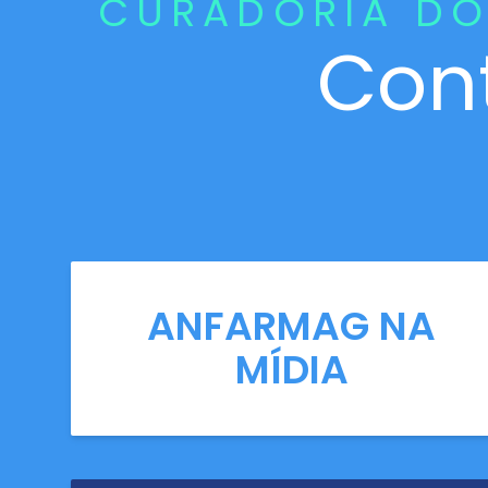
CURADORIA DO
Con
ANFARMAG NA
MÍDIA