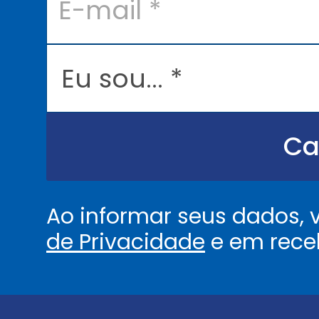
m
a
i
l
E
*
u
s
o
u
.
.
Ca
.
.
*
Ao informar seus dados,
de Privacidade
e em rece