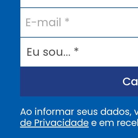
*
E
-
m
a
i
l
E
*
u
s
o
u
.
.
Ca
.
.
*
Ao informar seus dados,
de Privacidade
e em rece