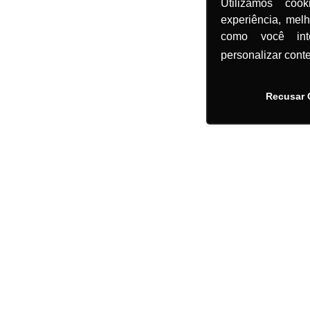
Utilizamos coo
experiência, mel
como você in
personalizar cont
Recusar 