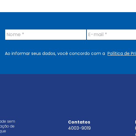
N
E
o
-
m
m
e
a
Ao informar seus dados, você concordo com a
Política de P
*
i
l
*
dade sem
Contatos
aração de
4003-9019
que