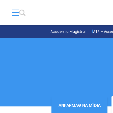
Academia Magistral
ATR – Asses
ANFARMAG NA MÍDIA