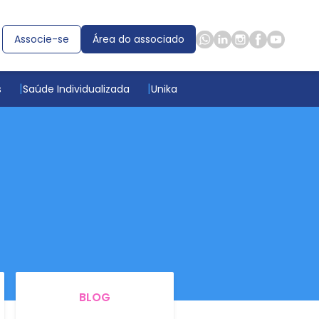
Associe-se
Área do associado
s
Saúde Individualizada
Unika
BLOG