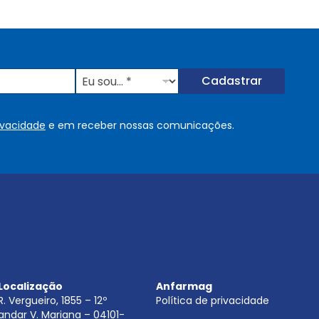
E
Cadastrar
u
s
o
rivacidade
e em receber nossas comunicações.
u
.
.
.
.
*
Localização
Anfarmag
R. Vergueiro, 1855 – 12º
Política de privacidade
andar V. Mariana – 04101-