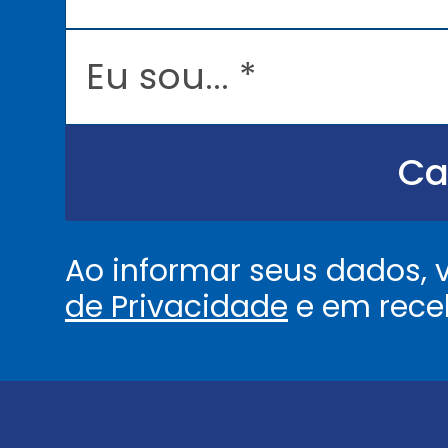
i
l
E
*
u
s
o
u
.
.
Ca
.
.
*
Ao informar seus dados,
de Privacidade
e em rece