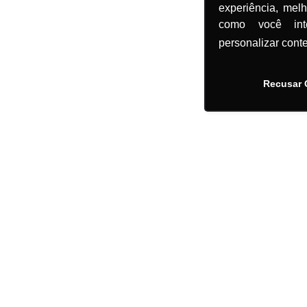
experiência, mel
como você in
personalizar cont
Recusar 